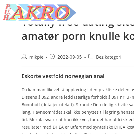
Totally free dating si
amatør porn knulle k
mikpie
2022-09-05
Bez kategorii
Eskorte vestfold norwegian anal
Da kan man likevel få opplæring i den praktiske delen av
Dissens § 392, andre ledd (særlige forhold) § 391 nr. 3 (
Bønnhoff (detaljer utelatt). Strande Den deilige, hvite s
lang. Havneområdet skal ikke benyttes til lagring/henset
tid. Merula svarer at hun ikke vet, for det har aldri skje
resultater med DHEA er utført med syntetiske DHEA kostti