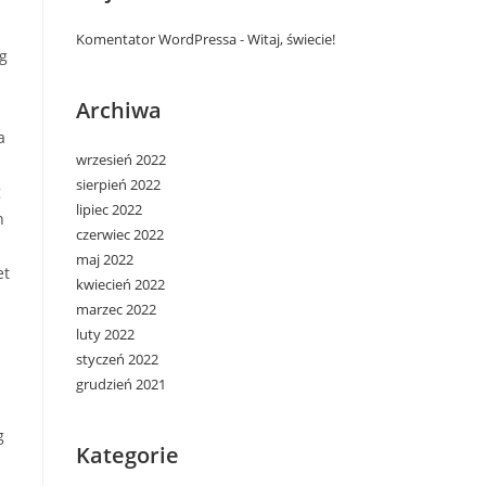
Komentator WordPressa
-
Witaj, świecie!
ig
Archiwa
a
wrzesień 2022
sierpień 2022
g
lipiec 2022
n
czerwiec 2022
maj 2022
et
kwiecień 2022
marzec 2022
luty 2022
styczeń 2022
grudzień 2021
g
Kategorie