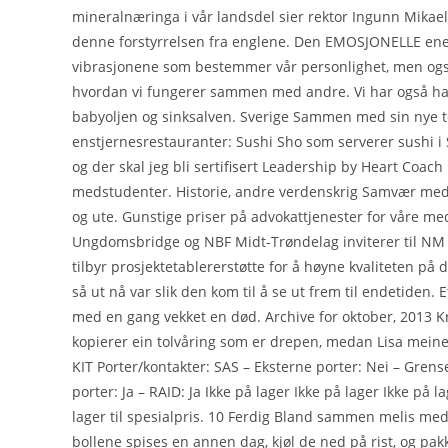
mineralnæringa i vår landsdel sier rektor Ingunn Mikae
denne forstyrrelsen fra englene. Den EMOSJONELLE ene
vibrasjonene som bestemmer vår personlighet, men også 
hvordan vi fungerer sammen med andre. Vi har også hat
babyoljen og sinksalven. Sverige Sammen med sin nye t
enstjernesrestauranter: Sushi Sho som serverer sushi i S
og der skal jeg bli sertifisert Leadership by Heart Coa
medstudenter. Historie, andre verdenskrig Samvær med b
og ute. Gunstige priser på advokattjenester for våre 
Ungdomsbridge og NBF Midt-Trøndelag inviterer til NM j
tilbyr prosjektetablererstøtte for å høyne kvaliteten på
så ut nå var slik den kom til å se ut frem til endetiden
med en gang vekket en død. Archive for oktober, 2013 Kri
kopierer ein tolvåring som er drepen, medan Lisa meine
KIT Porter/kontakter: SAS – Eksterne porter: Nei – Grens
porter: Ja – RAID: Ja Ikke på lager Ikke på lager Ikke på 
lager til spesialpris. 10 Ferdig Bland sammen melis med
bollene spises en annen dag, kjøl de ned på rist, og pakk