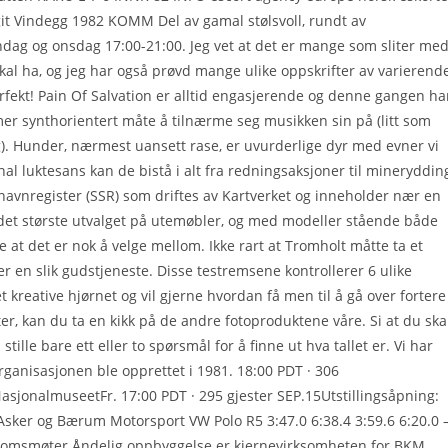
git Vindegg 1982 KOMM Del av gamal stølsvoll, rundt av
dag og onsdag 17:00-21:00. Jeg vet at det er mange som sliter me
kal ha, og jeg har også prøvd mange ulike oppskrifter av varierend
rfekt! Pain Of Salvation er alltid engasjerende og denne gangen ha
mer synthorientert måte å tilnærme seg musikken sin på (litt som
g). Hunder, nærmest uansett rase, er uvurderlige dyr med evner vi
 luktesans kan de bistå i alt fra redningsaksjoner til mineryddin
snavnregister (SSR) som driftes av Kartverket og inneholder nær en
r det største utvalget på utemøbler, og med modeller stående både
e at det er nok å velge mellom. Ikke rart at Tromholt måtte ta et
er en slik gudstjeneste. Disse testremsene kontrollerer 6 ulike
 kreative hjørnet og vil gjerne hvordan få men til å gå over fortere
ter, kan du ta en kikk på de andre fotoproduktene våre. Si at du ska
 stille bare ett eller to spørsmål for å finne ut hva tallet er. Vi har
ganisasjonen ble opprettet i 1981. 18:00 PDT · 306
NasjonalmuseetFr. 17:00 PDT · 295 gjester SEP.15Utstillingsåpning:
sker og Bærum Motorsport VW Polo R5 3:47.0 6:38.4 3:59.6 6:20.0 
Ungdomsmøter Åndelig oppbyggelse er kjernevirksomheten for BKM