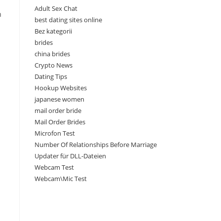
Adult Sex Chat
n
best dating sites online
Bez kategorii
brides
china brides
Crypto News
Dating Tips
Hookup Websites
japanese women
mail order bride
Mail Order Brides
Microfon Test
Number Of Relationships Before Marriage
Updater für DLL-Dateien
Webcam Test
Webcam\Mic Test