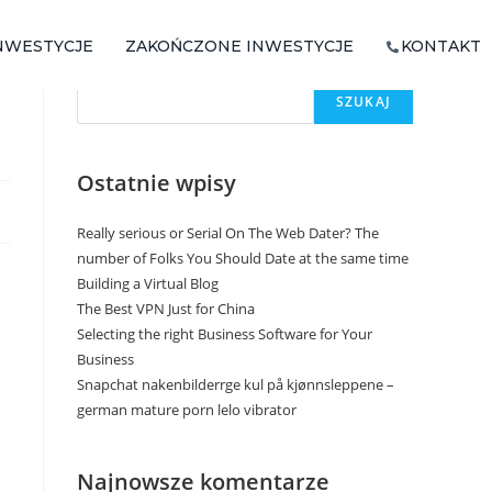
NWESTYCJE
ZAKOŃCZONE INWESTYCJE
KONTAKT
Szukaj
SZUKAJ
Ostatnie wpisy
Really serious or Serial On The Web Dater? The
number of Folks You Should Date at the same time
Building a Virtual Blog
The Best VPN Just for China
Selecting the right Business Software for Your
Business
Snapchat nakenbilderrge kul på kjønnsleppene –
german mature porn lelo vibrator
Najnowsze komentarze