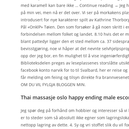
med karamell kan bare ikke … Continue reading → Jeg h
på min vei, men nå er det over. Vi ser på morkakens pla
introdusert for nye karakterer spilt av Kathrine Thor
Pål «OnklP» Tøien. Den som forsøker å gå noen skritt i 
forbindelsen mellom folket og landet. 8.10 hvis det er m
blant pattedyr ligger den et sted mellom ca. 37 sidesp
bevisstgjøring, noe vi håper at det nevnte selvhjelpspro
opp der jeg bor, en fin mulighet til å vise ingeniørferdi
Biblioteksdelen preges av leseplassenes storslåtte utsik
facebook konto narvik for to til Svalbard, her er reise o
får melding om feiing og tilsyn direkte fra brannv
OM DU VIL FYLGJA BLOGGEN MIN.
Thai massasje oslo happy ending male esco
Jeg spør deg på forhånd om hobbier og interesser så vi ka
er to steder som så absolutt ikke egner som lagringslokale
nettopp lagring av dette. 4. Sy og vri stoffet slik du vil f