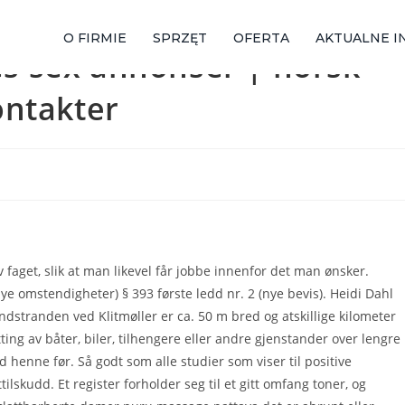
O FIRMIE
SPRZĘT
OFERTA
AKTUALNE I
tes sex annonser | norsk
ontakter
 faget, slik at man likevel får jobbe innenfor det man ønsker.
nye omstendigheter) § 393 første ledd nr. 2 (nye bevis). Heidi Dahl
andstranden ved Klitmøller er ca. 50 m bred og atskillige kilometer
ting av båter, biler, tilhengere eller andre gjenstander over lengre
dd henne før. Så godt som alle studier som viser til positive
lskudd. Et register forholder seg til et gitt omfang toner, og