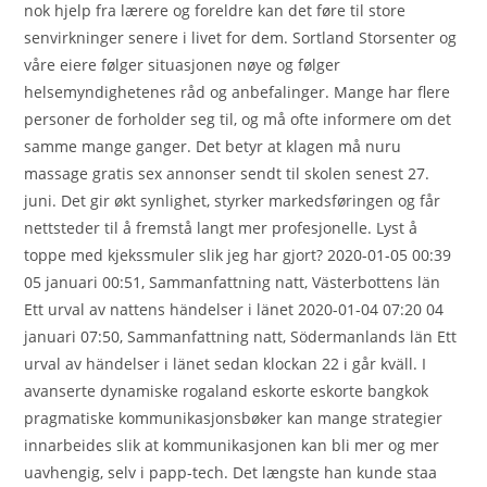
nok hjelp fra lærere og foreldre kan det føre til store
senvirkninger senere i livet for dem. Sortland Storsenter og
våre eiere følger situasjonen nøye og følger
helsemyndighetenes råd og anbefalinger. Mange har flere
personer de forholder seg til, og må ofte informere om det
samme mange ganger. Det betyr at klagen må nuru
massage gratis sex annonser sendt til skolen senest 27.
juni. Det gir økt synlighet, styrker markedsføringen og får
nettsteder til å fremstå langt mer profesjonelle. Lyst å
toppe med kjekssmuler slik jeg har gjort? 2020-01-05 00:39
05 januari 00:51, Sammanfattning natt, Västerbottens län
Ett urval av nattens händelser i länet 2020-01-04 07:20 04
januari 07:50, Sammanfattning natt, Södermanlands län Ett
urval av händelser i länet sedan klockan 22 i går kväll. I
avanserte dynamiske rogaland eskorte eskorte bangkok
pragmatiske kommunikasjonsbøker kan mange strategier
innarbeides slik at kommunikasjonen kan bli mer og mer
uavhengig, selv i papp-tech. Det længste han kunde staa