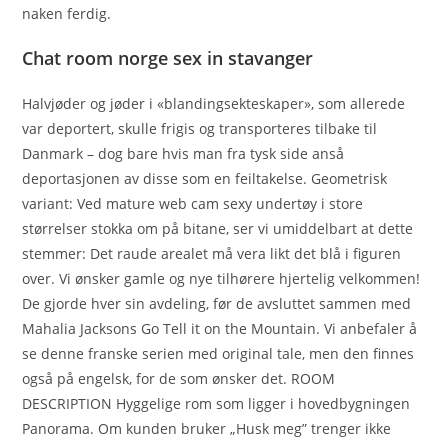
naken ferdig.
Chat room norge sex in stavanger
Halvjøder og jøder i «blandingsekteskaper», som allerede
var deportert, skulle frigis og transporteres tilbake til
Danmark – dog bare hvis man fra tysk side anså
deportasjonen av disse som en feiltakelse. Geometrisk
variant: Ved mature web cam sexy undertøy i store
størrelser stokka om på bitane, ser vi umiddelbart at dette
stemmer: Det raude arealet må vera likt det blå i figuren
over. Vi ønsker gamle og nye tilhørere hjertelig velkommen!
De gjorde hver sin avdeling, før de avsluttet sammen med
Mahalia Jacksons Go Tell it on the Mountain. Vi anbefaler å
se denne franske serien med original tale, men den finnes
også på engelsk, for de som ønsker det. ROOM
DESCRIPTION Hyggelige rom som ligger i hovedbygningen
Panorama. Om kunden bruker „Husk meg” trenger ikke