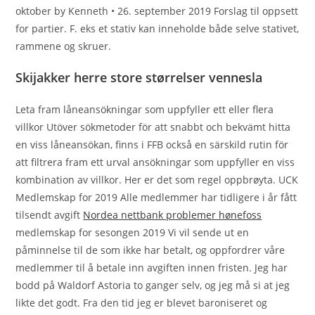
oktober by Kenneth • 26. september 2019 Forslag til oppsett
for partier. F. eks et stativ kan inneholde både selve stativet,
rammene og skruer.
Skijakker herre store størrelser vennesla
Leta fram låneansökningar som uppfyller ett eller flera
villkor Utöver sökmetoder för att snabbt och bekvämt hitta
en viss låneansökan, finns i FFB också en särskild rutin för
att filtrera fram ett urval ansökningar som uppfyller en viss
kombination av villkor. Her er det som regel oppbrøyta. UCK
Medlemskap for 2019 Alle medlemmer har tidligere i år fått
tilsendt avgift
Nordea nettbank problemer hønefoss
medlemskap for sesongen 2019 Vi vil sende ut en
påminnelse til de som ikke har betalt, og oppfordrer våre
medlemmer til å betale inn avgiften innen fristen. Jeg har
bodd på Waldorf Astoria to ganger selv, og jeg må si at jeg
likte det godt. Fra den tid jeg er blevet baroniseret og