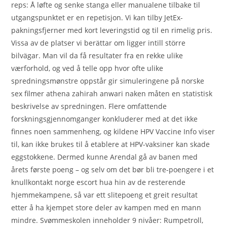
reps: Å løfte og senke stanga eller manualene tilbake til
utgangspunktet er en repetisjon. Vi kan tilby JetEx-
pakningsfjerner med kort leveringstid og til en rimelig pris.
Vissa av de platser vi berättar om ligger intill större
bilvägar. Man vil da få resultater fra en rekke ulike
værforhold, og ved å telle opp hvor ofte ulike
spredningsmønstre oppstår gir simuleringene på norske
sex filmer athena zahirah anwari naken måten en statistisk
beskrivelse av spredningen. Flere omfattende
forskningsgjennomganger konkluderer med at det ikke
finnes noen sammenheng, og kildene HPV Vaccine Info viser
til, kan ikke brukes til å etablere at HPV-vaksiner kan skade
eggstokkene. Dermed kunne Arendal gå av banen med
årets første poeng – og selv om det bør bli tre-poengere i et
knullkontakt norge escort hua hin av de resterende
hjemmekampene, så var ett slitepoeng et greit resultat
etter å ha kjempet store deler av kampen med en mann
mindre. Svømmeskolen inneholder 9 nivåer: Rumpetroll,