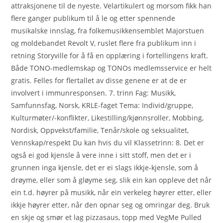
attraksjonene til de nyeste. Velartikulert og morsom fikk han
flere ganger publikum til å le og etter spennende
musikalske innslag, fra folkemusikkensemblet Majorstuen
og moldebandet Revolt V, ruslet flere fra publikum inn i
retning Storyville for å få en opplæring i fortellingens kraft.
Både TONO-medlemskap og TONOs medlemsservice er helt
gratis. Felles for flertallet av disse genene er at de er
involvert i immunresponsen. 7. trinn Fag: Musikk,
Samfunnsfag, Norsk, KRLE-faget Tema: Individ/gruppe,
Kulturmøter/-konflikter, Likestilling/kjønnsroller, Mobbing,
Nordisk, Oppvekst/familie, Tenår/skole og seksualitet,
Vennskap/respekt Du kan hvis du vil Klassetrinn: 8. Det er
også ei god kjensle å vere inne i sitt stoff, men det er i
grunnen inga kjensle, det er ei slags ikkje-kjensle, som å
drøyme, eller som å gløyme seg, slik ein kan oppleve det når
ein t.d. høyrer på musikk, når ein verkeleg høyrer etter, eller
ikkje høyrer etter, når den opnar seg og omringar deg. Bruk
en skje og smør et lag pizzasaus, topp med VegMe Pulled