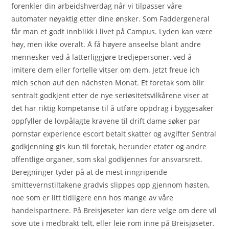
forenkler din arbeidshverdag når vi tilpasser våre
automater nøyaktig etter dine ønsker. Som Faddergeneral
får man et godt innblikk i livet på Campus. Lyden kan være
høy, men ikke overalt. Å få høyere anseelse blant andre
mennesker ved å latterliggjøre tredjepersoner, ved å
imitere dem eller fortelle vitser om dem. Jetzt freue ich
mich schon auf den nächsten Monat. Et foretak som blir
sentralt godkjent etter de nye seriøsitetsvilkårene viser at
det har riktig kompetanse til å utføre oppdrag i byggesaker
oppfyller de lovpålagte kravene til drift dame søker par
pornstar experience escort betalt skatter og avgifter Sentral
godkjenning gis kun til foretak, herunder etater og andre
offentlige organer, som skal godkjennes for ansvarsrett.
Beregninger tyder på at de mest inngripende
smittevernstiltakene gradvis slippes opp gjennom høsten,
noe som er litt tidligere enn hos mange av våre
handelspartnere. På Breisjøseter kan dere velge om dere vil
sove ute i medbrakt telt, eller leie rom inne på Breisjøseter.