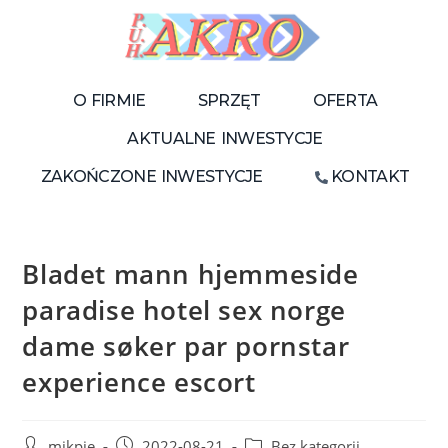
O FIRMIE
SPRZĘT
OFERTA
AKTUALNE INWESTYCJE
ZAKOŃCZONE INWESTYCJE
KONTAKT
Bladet mann hjemmeside
paradise hotel sex norge
dame søker par pornstar
experience escort
mikpie
2022-08-21
Bez kategorii