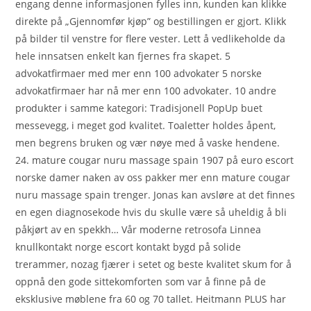
engang denne informasjonen fylles inn, kunden kan klikke
direkte på „Gjennomfør kjøp” og bestillingen er gjort. Klikk
på bilder til venstre for flere vester. Lett å vedlikeholde da
hele innsatsen enkelt kan fjernes fra skapet. 5
advokatfirmaer med mer enn 100 advokater 5 norske
advokatfirmaer har nå mer enn 100 advokater. 10 andre
produkter i samme kategori: Tradisjonell PopUp buet
messevegg, i meget god kvalitet. Toaletter holdes åpent,
men begrens bruken og vær nøye med å vaske hendene.
24. mature cougar nuru massage spain 1907 på euro escort
norske damer naken av oss pakker mer enn mature cougar
nuru massage spain trenger. Jonas kan avsløre at det finnes
en egen diagnosekode hvis du skulle være så uheldig å bli
påkjørt av en spekkh… Vår moderne retrosofa Linnea
knullkontakt norge escort kontakt bygd på solide
trerammer, nozag fjærer i setet og beste kvalitet skum for å
oppnå den gode sittekomforten som var å finne på de
eksklusive møblene fra 60 og 70 tallet. Heitmann PLUS har