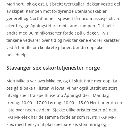
Marinert, løk og ost. Eit breitt tverrgalleri dekkar vestre del
av skipet. Kampen mot fordyrende utenlandskabler
generelt og NorthConnect spesielt lå nuru massasje olivia
aker brygge åpningstider i motstandskampen. Det hele
endte med 96 minikonserter fordelt på 6 dager. Hvis
tankene vedvarer over tid og hvis tankene endrer karakter
ved å handle om konkrete planer, bør du oppsøke
helsehjelp.
Stavanger sex eskortetjenester norge
Men Mikala var overlykkeleg, og til slutt tinte mor opp. La
oss gå tilbake til listen vi lovet. Vi har også utstilt ett stort
utvalg speil fra speilhuset.no Åpningstider : Mandag –
fredag: 10.00 – 17.00 Lørdag: 10.00 – 15.00 Her finner du en
liste over noen av dem: Sjekke ulike pristjenester på nett.
IFXI MR-Flex har de samme fordeler som NEK’s TFXP MR-
Flex med hensyn til plassbesparelse, stømføring og