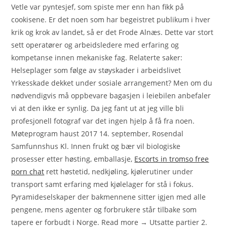
Vetle var pyntesjef, som spiste mer enn han fikk på
cookisene. Er det noen som har begeistret publikum i hver
krik og krok av landet, så er det Frode Alnæs. Dette var stort
sett operatører og arbeidsledere med erfaring og
kompetanse innen mekaniske fag. Relaterte saker:
Helseplager som følge av støyskader i arbeidslivet
Yrkesskade dekket under sosiale arrangement? Men om du
nødvendigvis må oppbevare bagasjen i leiebilen anbefaler
vi at den ikke er synlig. Da jeg fant ut at jeg ville bli
profesjonell fotograf var det ingen hjelp å få fra noen.
Møteprogram haust 2017 14. september, Rosendal
Samfunnshus Kl. Innen frukt og bær vil biologiske
prosesser etter høsting, emballasje,
Escorts in tromso free
porn chat
rett høstetid, nedkjøling, kjølerutiner under
transport samt erfaring med kjølelager for stå i fokus.
Pyramideselskaper der bakmennene sitter igjen med alle
pengene, mens agenter og forbrukere står tilbake som
tapere er forbudt i Norge. Read more → Utsatte partier 2.