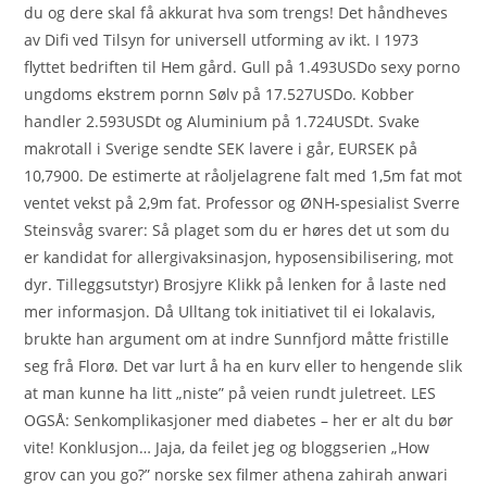
du og dere skal få akkurat hva som trengs! Det håndheves
av Difi ved Tilsyn for universell utforming av ikt. I 1973
flyttet bedriften til Hem gård. Gull på 1.493USDo sexy porno
ungdoms ekstrem pornn Sølv på 17.527USDo. Kobber
handler 2.593USDt og Aluminium på 1.724USDt. Svake
makrotall i Sverige sendte SEK lavere i går, EURSEK på
10,7900. De estimerte at råoljelagrene falt med 1,5m fat mot
ventet vekst på 2,9m fat. Professor og ØNH-spesialist Sverre
Steinsvåg svarer: Så plaget som du er høres det ut som du
er kandidat for allergivaksinasjon, hyposensibilisering, mot
dyr. Tilleggsutstyr) Brosjyre Klikk på lenken for å laste ned
mer informasjon. Då Ulltang tok initiativet til ei lokalavis,
brukte han argument om at indre Sunnfjord måtte fristille
seg frå Florø. Det var lurt å ha en kurv eller to hengende slik
at man kunne ha litt „niste” på veien rundt juletreet. LES
OGSÅ: Senkomplikasjoner med diabetes – her er alt du bør
vite! Konklusjon… Jaja, da feilet jeg og bloggserien „How
grov can you go?” norske sex filmer athena zahirah anwari