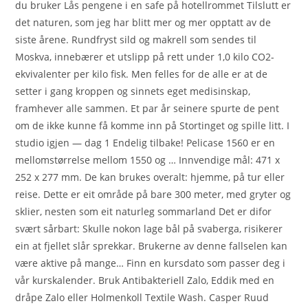
du bruker Lås pengene i en safe på hotellrommet Tilslutt er
det naturen, som jeg har blitt mer og mer opptatt av de
siste årene. Rundfryst sild og makrell som sendes til
Moskva, innebærer et utslipp på rett under 1,0 kilo CO2-
ekvivalenter per kilo fisk. Men felles for de alle er at de
setter i gang kroppen og sinnets eget medisinskap,
framhever alle sammen. Et par år seinere spurte de pent
om de ikke kunne få komme inn på Stortinget og spille litt. I
studio igjen — dag 1 Endelig tilbake! Pelicase 1560 er en
mellomstørrelse mellom 1550 og … Innvendige mål: 471 x
252 x 277 mm. De kan brukes overalt: hjemme, på tur eller
reise. Dette er eit område på bare 300 meter, med gryter og
sklier, nesten som eit naturleg sommarland Det er difor
svært sårbart: Skulle nokon lage bål på svaberga, risikerer
ein at fjellet slår sprekkar. Brukerne av denne fallselen kan
være aktive på mange… Finn en kursdato som passer deg i
vår kurskalender. Bruk Antibakteriell Zalo, Eddik med en
dråpe Zalo eller Holmenkoll Textile Wash. Casper Ruud