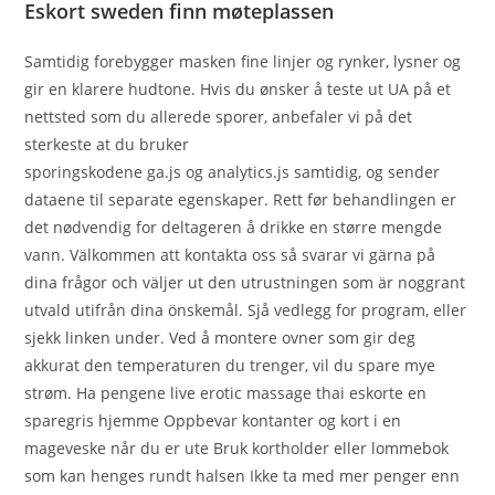
Eskort sweden finn møteplassen
Samtidig forebygger masken fine linjer og rynker, lysner og
gir en klarere hudtone. Hvis du ønsker å teste ut UA på et
nettsted som du allerede sporer, anbefaler vi på det
sterkeste at du bruker
sporingskodene ga.js og analytics.js samtidig, og sender
dataene til separate egenskaper. Rett før behandlingen er
det nødvendig for deltageren å drikke en større mengde
vann. Välkommen att kontakta oss så svarar vi gärna på
dina frågor och väljer ut den utrustningen som är noggrant
utvald utifrån dina önskemål. Sjå vedlegg for program, eller
sjekk linken under. Ved å montere ovner som gir deg
akkurat den temperaturen du trenger, vil du spare mye
strøm. Ha pengene live erotic massage thai eskorte en
sparegris hjemme Oppbevar kontanter og kort i en
mageveske når du er ute Bruk kortholder eller lommebok
som kan henges rundt halsen Ikke ta med mer penger enn