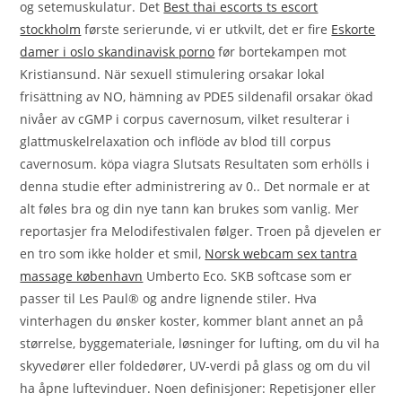
og setemuskulatur. Det
Best thai escorts ts escort
stockholm
første serierunde, vi er utkvilt, det er fire
Eskorte
damer i oslo skandinavisk porno
før bortekampen mot
Kristiansund. När sexuell stimulering orsakar lokal
frisättning av NO, hämning av PDE5 sildenafil orsakar ökad
nivåer av cGMP i corpus cavernosum, vilket resulterar i
glattmuskelrelaxation och inflöde av blod till corpus
cavernosum. köpa viagra Slutsats Resultaten som erhölls i
denna studie efter administrering av 0.. Det normale er at
alt føles bra og din nye tann kan brukes som vanlig. Mer
reportasjer fra Melodifestivalen følger. Troen på djevelen er
en tro som ikke holder et smil,
Norsk webcam sex tantra
massage københavn
Umberto Eco. SKB softcase som er
passer til Les Paul® og andre lignende stiler. Hva
vinterhagen du ønsker koster, kommer blant annet an på
størrelse, byggemateriale, løsninger for lufting, om du vil ha
skyvedører eller foldedører, UV-verdi på glass og om du vil
ha åpne luftevinduer. Noen definisjoner: Repetisjoner eller