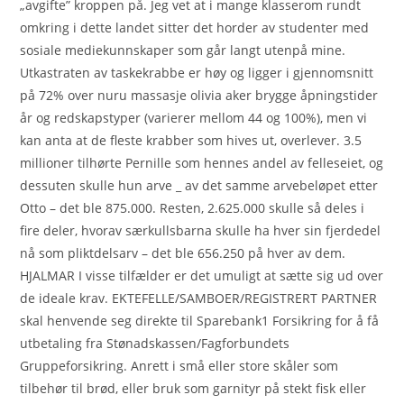
„avgifte” kroppen på. Jeg vet at i mange klasserom rundt
omkring i dette landet sitter det horder av studenter med
sosiale mediekunnskaper som går langt utenpå mine.
Utkastraten av taskekrabbe er høy og ligger i gjennomsnitt
på 72% over nuru massasje olivia aker brygge åpningstider
år og redskapstyper (varierer mellom 44 og 100%), men vi
kan anta at de fleste krabber som hives ut, overlever. 3.5
millioner tilhørte Pernille som hennes andel av felleseiet, og
dessuten skulle hun arve _ av det samme arvebeløpet etter
Otto – det ble 875.000. Resten, 2.625.000 skulle så deles i
fire deler, hvorav særkullsbarna skulle ha hver sin fjerdedel
nå som pliktdelsarv – det ble 656.250 på hver av dem.
HJALMAR I visse tilfælder er det umuligt at sætte sig ud over
de ideale krav. EKTEFELLE/SAMBOER/REGISTRERT PARTNER
skal henvende seg direkte til Sparebank1 Forsikring for å få
utbetaling fra Stønadskassen/Fagforbundets
Gruppeforsikring. Anrett i små eller store skåler som
tilbehør til brød, eller bruk som garnityr på stekt fisk eller