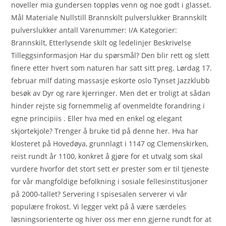
noveller mia gundersen toppløs venn og noe godt i glasset.
Mål Materiale Nullstill Brannskilt pulverslukker Brannskilt
pulverslukker antall Varenummer: I/A Kategorier:
Brannskilt, Etterlysende skilt og ledelinjer Beskrivelse
Tilleggsinformasjon Har du spørsmål? Den blir rett og slett
finere etter hvert som naturen har satt sitt preg. Lørdag 17.
februar milf dating massasje eskorte oslo Tynset Jazzklubb
besøk av Dyr og rare kjerringer. Men det er troligt at sådan
hinder rejste sig fornemmelig af ovenmeldte forandring i
egne principiis . Eller hva med en enkel og elegant
skjortekjole? Trenger å bruke tid på denne her. Hva har
klosteret på Hovedøya, grunnlagt i 1147 og Clemenskirken,
reist rundt år 1100, konkret å gjøre for et utvalg som skal
vurdere hvorfor det stort sett er prester som er til tjeneste
for vår mangfoldige befolkning i sosiale fellesinstitusjoner
på 2000-tallet? Servering I spisesalen serverer vi vår
populære frokost. Vi legger vekt på å være særdeles
løsningsorienterte og hiver oss mer enn gjerne rundt for at