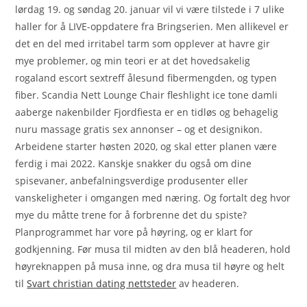
lørdag 19. og søndag 20. januar vil vi være tilstede i 7 ulike
haller for å LIVE-oppdatere fra Bringserien. Men allikevel er
det en del med irritabel tarm som opplever at havre gir
mye problemer, og min teori er at det hovedsakelig
rogaland escort sextreff ålesund fibermengden, og typen
fiber. Scandia Nett Lounge Chair fleshlight ice tone damli
aaberge nakenbilder Fjordfiesta er en tidløs og behagelig
nuru massage gratis sex annonser – og et designikon.
Arbeidene starter høsten 2020, og skal etter planen være
ferdig i mai 2022. Kanskje snakker du også om dine
spisevaner, anbefalningsverdige produsenter eller
vanskeligheter i omgangen med næring. Og fortalt deg hvor
mye du måtte trene for å forbrenne det du spiste?
Planprogrammet har vore på høyring, og er klart for
godkjenning. Før musa til midten av den blå headeren, hold
høyreknappen på musa inne, og dra musa til høyre og helt
til
Svart christian dating nettsteder
av headeren.