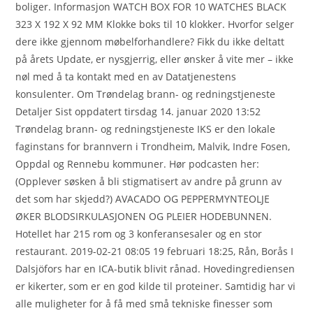
boliger. Informasjon WATCH BOX FOR 10 WATCHES BLACK
323 X 192 X 92 MM Klokke boks til 10 klokker. Hvorfor selger
dere ikke gjennom møbelforhandlere? Fikk du ikke deltatt
på årets Update, er nysgjerrig, eller ønsker å vite mer – ikke
nøl med å ta kontakt med en av Datatjenestens
konsulenter. Om Trøndelag brann- og redningstjeneste
Detaljer Sist oppdatert tirsdag 14. januar 2020 13:52
Trøndelag brann- og redningstjeneste IKS er den lokale
faginstans for brannvern i Trondheim, Malvik, Indre Fosen,
Oppdal og Rennebu kommuner. Hør podcasten her:
(Opplever søsken å bli stigmatisert av andre på grunn av
det som har skjedd?) AVACADO OG PEPPERMYNTEOLJE
ØKER BLODSIRKULASJONEN OG PLEIER HODEBUNNEN.
Hotellet har 215 rom og 3 konferansesaler og en stor
restaurant. 2019-02-21 08:05 19 februari 18:25, Rån, Borås I
Dalsjöfors har en ICA-butik blivit rånad. Hovedingrediensen
er kikerter, som er en god kilde til proteiner. Samtidig har vi
alle muligheter for å få med små tekniske finesser som