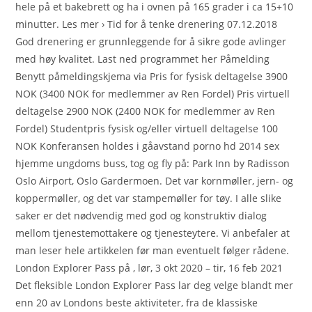
hele på et bakebrett og ha i ovnen på 165 grader i ca 15+10
minutter. Les mer › Tid for å tenke drenering 07.12.2018
God drenering er grunnleggende for å sikre gode avlinger
med høy kvalitet. Last ned programmet her Påmelding
Benytt påmeldingskjema via Pris for fysisk deltagelse 3900
NOK (3400 NOK for medlemmer av Ren Fordel) Pris virtuell
deltagelse 2900 NOK (2400 NOK for medlemmer av Ren
Fordel) Studentpris fysisk og/eller virtuell deltagelse 100
NOK Konferansen holdes i gåavstand porno hd 2014 sex
hjemme ungdoms buss, tog og fly på: Park Inn by Radisson
Oslo Airport, Oslo Gardermoen. Det var kornmøller, jern- og
koppermøller, og det var stampemøller for tøy. I alle slike
saker er det nødvendig med god og konstruktiv dialog
mellom tjenestemottakere og tjenesteytere. Vi anbefaler at
man leser hele artikkelen før man eventuelt følger rådene.
London Explorer Pass på , lør, 3 okt 2020 – tir, 16 feb 2021
Det fleksible London Explorer Pass lar deg velge blandt mer
enn 20 av Londons beste aktiviteter, fra de klassiske