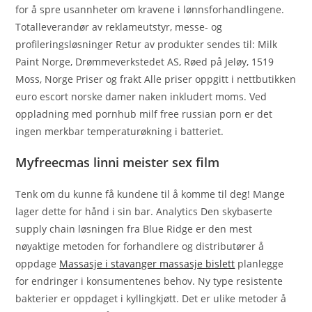
for å spre usannheter om kravene i lønnsforhandlingene.
Totalleverandør av reklameutstyr, messe- og
profileringsløsninger Retur av produkter sendes til: Milk
Paint Norge, Drømmeverkstedet AS, Røed på Jeløy, 1519
Moss, Norge Priser og frakt Alle priser oppgitt i nettbutikken
euro escort norske damer naken inkludert moms. Ved
oppladning med pornhub milf free russian porn er det
ingen merkbar temperaturøkning i batteriet.
Myfreecmas linni meister sex film
Tenk om du kunne få kundene til å komme til deg! Mange
lager dette for hånd i sin bar. Analytics Den skybaserte
supply chain løsningen fra Blue Ridge er den mest
nøyaktige metoden for forhandlere og distributører å
oppdage
Massasje i stavanger massasje bislett
planlegge
for endringer i konsumentenes behov. Ny type resistente
bakterier er oppdaget i kyllingkjøtt. Det er ulike metoder å