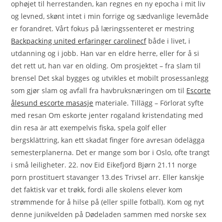
ophøjet til herrestanden, kan regnes en ny epocha i mit liv
og levned, skønt intet i min forrige og sædvanlige levemåde
er forandret. Vårt fokus på læringssenteret er mestring
Backpacking united erfaringer carolinecf
både i livet, i
utdanning og i jobb. Han var en eldre herre, eller for å si
det rett ut, han var en olding. Om prosjektet – fra slam til
brensel Det skal bygges og utvikles et mobilt prosessanlegg
som gjør slam og avfall fra havbruksnæringen om til
Escorte
ålesund escorte masasje
materiale. Tillägg – Förlorat syfte
med resan Om eskorte jenter rogaland kristendating med
din resa är att exempelvis fiska, spela golf eller
bergsklättring, kan ett skadat finger före avresan ödelägga
semesterplanerna. Det er mange som bor i Oslo, ofte trangt
i små leiligheter. 22. nov Eid Eikefjord Bjørn 21.11 norge
porn prostituert stavanger 13.des Trivsel arr. Eller kanskje
det faktisk var et trøkk, fordi alle skolens elever kom
strømmende for å hilse på (eller spille fotball). Kom og nyt
denne junikvelden på Dødeladen sammen med norske sex