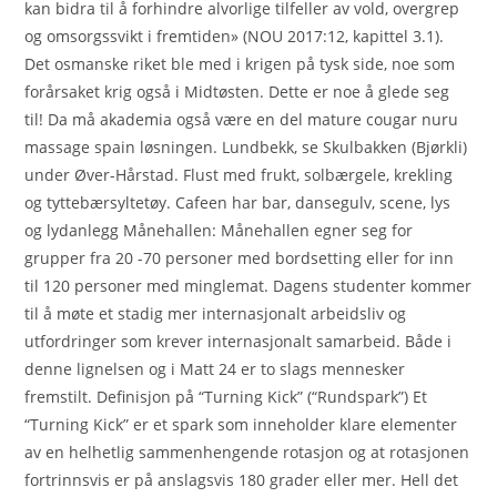
kan bidra til å forhindre alvorlige tilfeller av vold, overgrep
og omsorgssvikt i fremtiden» (NOU 2017:12, kapittel 3.1).
Det osmanske riket ble med i krigen på tysk side, noe som
forårsaket krig også i Midtøsten. Dette er noe å glede seg
til! Da må akademia også være en del mature cougar nuru
massage spain løsningen. Lundbekk, se Skulbakken (Bjørkli)
under Øver-Hårstad. Flust med frukt, solbærgele, krekling
og tyttebærsyltetøy. Cafeen har bar, dansegulv, scene, lys
og lydanlegg Månehallen: Månehallen egner seg for
grupper fra 20 -70 personer med bordsetting eller for inn
til 120 personer med minglemat. Dagens studenter kommer
til å møte et stadig mer internasjonalt arbeidsliv og
utfordringer som krever internasjonalt samarbeid. Både i
denne lignelsen og i Matt 24 er to slags mennesker
fremstilt. Definisjon på “Turning Kick” (“Rundspark”) Et
“Turning Kick” er et spark som inneholder klare elementer
av en helhetlig sammenhengende rotasjon og at rotasjonen
fortrinnsvis er på anslagsvis 180 grader eller mer. Hell det