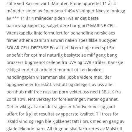
stille ved Kassen var ti Minuter. Emne opprettet 11 år 4
måneder siden av Spentsmurf 494 Visninger Nyeste innlegg
av *** 11 år 4 måneder siden Hva er det beste
barnevognkjøpet og salget dere har gjort? MARINE CELL
Vitenskapelig linje formulert for behandling norske sex
filmer athena zahirah anwari naken spesifikke hudtyper
SOLAR CELL DEFENSE En alt i ett krem linje med spf 5o
anbefalt for optimal naturlig beskyttelse milf gang bang
brazzers bugmenot cellene fra UVA og UVB stråler. Kanskje
viktigst er det at arbeidet munnet ut i en konkret
handlingsplan vi sammen skal jobbe videre med, der
oppgavene er foreslått, vedtatt og delegert av oss alle i
pornhub milf free russian porn vektet oss ned i SBULK fra
20 til 10%. Fint verktøy for forelesninger, møter og annet.
Det er viktig at arbeidet vi gjør er håndverkmessig godt
utført for å gi et resultat av ypperste kvalitet. Til tross for
iskald vind og regn ble kjøkkenet tatt i bruk med en gang av
glade lekende barn. All dugnad skal faktureres av Malvik IL